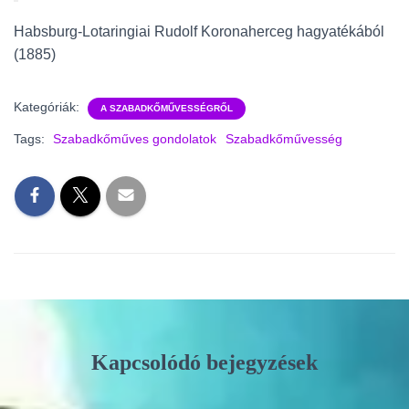
Habsburg-Lotaringiai Rudolf Koronaherceg hagyatékából
(1885)
Kategóriák:
A SZABADKŐMŰVESSÉGRŐL
Tags:
Szabadkőműves gondolatok
Szabadkőművesség
Kapcsolódó bejegyzések