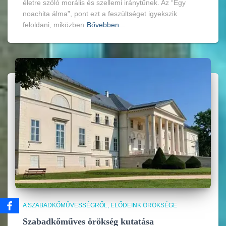
életre szóló morális és szellemi iránytűnek. Az “Egy
noachita álma”, pont ezt a feszültséget igyekszik
feloldani, miközben
Bővebben...
A SZABADKŐMŰVESSÉGRŐL
ELŐDEINK ÖRÖKSÉGE
Szabadkőműves örökség kutatása