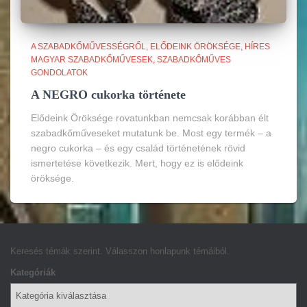
A SZABADKŐMŰVESSÉGRŐL
ELŐDEINK ÖRÖKSÉGE
HÍRES
MAGYAR SZABADKŐMŰVESEK
SZABADKŐMŰVES
GONDOLATOK
A NEGRO cukorka története
Elődeink Öröksége rovatunkban nemcsak korábban élt
szabadkőműveseket mutatunk be. Most egy termék – a
negro cukorka – és egy család történetének rövid
ismertetése következik. Mert, hogy ez is elődeink
öröksége.
Keresés témák szerint. Válasszon honlapunk témáiból.
Kategóriák