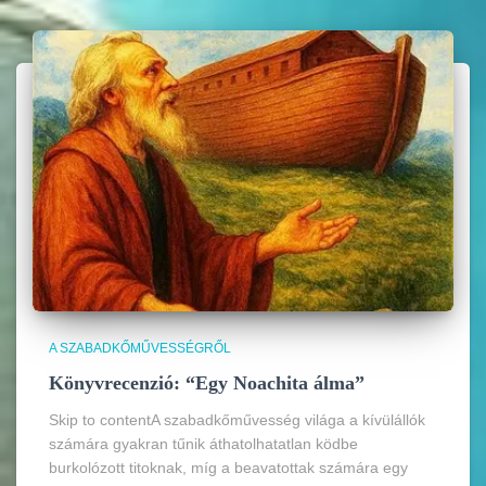
A SZABADKŐMŰVESSÉGRŐL
Könyvrecenzió: “Egy Noachita álma”
Skip to contentA szabadkőművesség világa a kívülállók
számára gyakran tűnik áthatolhatatlan ködbe
burkolózott titoknak, míg a beavatottak számára egy