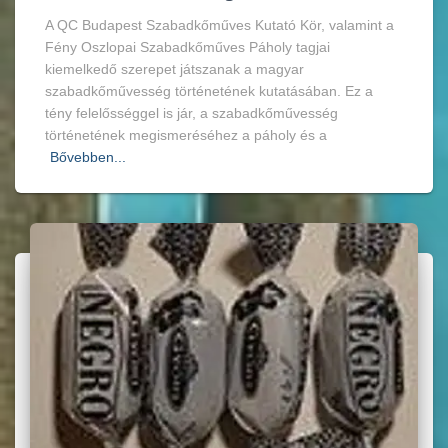
A QC Budapest Szabadkőműves Kutató Kör, valamint a
Fény Oszlopai Szabadkőműves Páholy tagjai
kiemelkedő szerepet játszanak a magyar
szabadkőművesség történetének kutatásában. Ez a
tény felelősséggel is jár, a szabadkőművesség
történetének megismeréséhez a páholy és a
Bővebben...