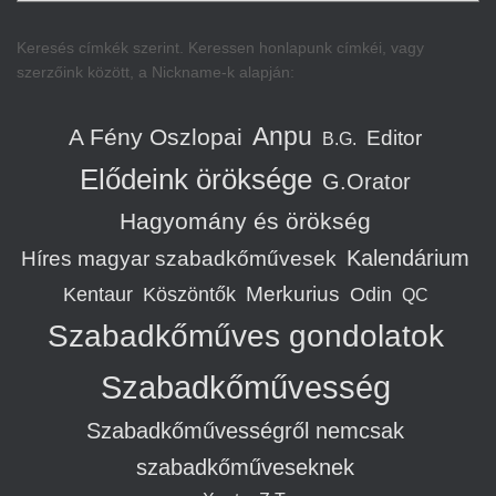
Keresés címkék szerint. Keressen honlapunk címkéi, vagy
szerzőink között, a Nickname-k alapján:
Anpu
A Fény Oszlopai
Editor
B.G.
Elődeink öröksége
G.Orator
Hagyomány és örökség
Kalendárium
Híres magyar szabadkőművesek
Merkurius
Kentaur
Köszöntők
Odin
QC
Szabadkőműves gondolatok
Szabadkőművesség
Szabadkőművességről nemcsak
szabadkőműveseknek