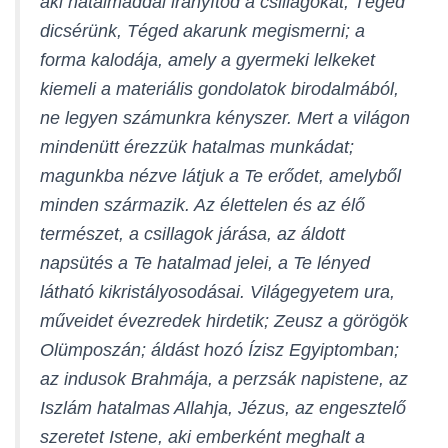
aki hatalmaddal irányítod a csillagokat, Téged
L
Á
dicsérünk, Téged akarunk megismerni; a
S
forma kalodája, amely a gyermeki lelkeket
A
kiemeli a materiális gondolatok birodalmából,
ne legyen számunkra kényszer. Mert a világon
mindenütt érezzük hatalmas munkádat;
magunkba nézve látjuk a Te erődet, amelyből
minden származik. Az élettelen és az élő
természet, a csillagok járása, az áldott
napsütés a Te hatalmad jelei, a Te lényed
látható kikristályosodásai. Világegyetem ura,
műveidet évezredek hirdetik; Zeusz a görögök
Olümposzán; áldást hozó Ízisz Egyiptomban;
az indusok Brahmája, a perzsák napistene, az
Iszlám hatalmas Allahja, Jézus, az engesztelő
szeretet Istene, aki emberként meghalt a