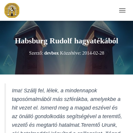
N
A
V
I
G
Habsburg Rudolf hagyatékából
Á
C
Szerző:
devbox
Közzétéve:
2014-02-28
I
Ó
B
E
-
/
K
Ima! Szállj fel, lélek, a mindennapok
I
taposómalmából más szférákba, amelyekbe a
K
A
hit vezet el. Ismerd meg a magad eszével és
P
az önálló gondolkodás segítségével a teremtő,
C
S
vezető és megtartó hatalmat.
Teremtő Urunk,
O