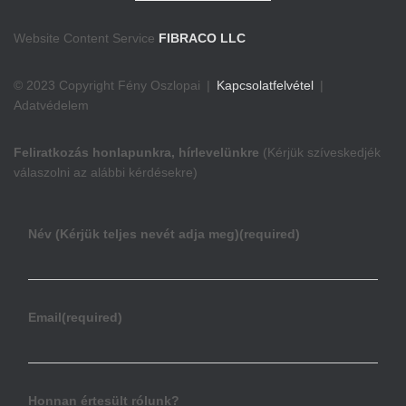
Website Content Service
FIBRACO LLC
© 2023 Copyright Fény Oszlopai |
Kapcsolatfelvétel
|
Adatvédelem
Feliratkozás honlapunkra, hírlevelünkre
(Kérjük szíveskedjék
válaszolni az alábbi kérdésekre)
Név (Kérjük teljes nevét adja meg)
(required)
Email
(required)
Honnan értesült rólunk?