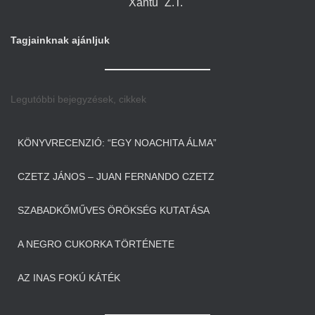
Xantu
Z.T.
Tagjainknak ajánljuk
Legutóbbi bejegyzések, cikkek
KÖNYVRECENZIÓ: “EGY NOACHITA ÁLMA”
CZETZ JÁNOS – JUAN FERNANDO CZETZ
SZABADKŐMŰVES ÖRÖKSÉG KUTATÁSA
A NEGRO CUKORKA TÖRTÉNETE
AZ INAS FOKÚ KÁTÉK