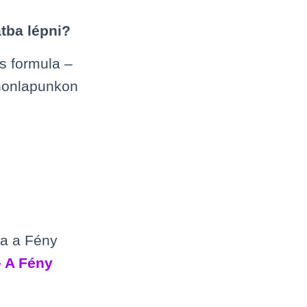
tba lépni?
s formula –
 honlapunkon
na a Fény
– A Fény