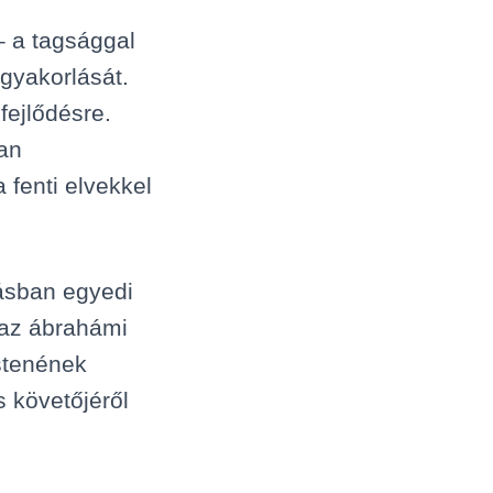
– a tagsággal
 gyakorlását.
 fejlődésre.
yan
 fenti elvekkel
lásban egyedi
 az ábrahámi
stenének
s követőjéről