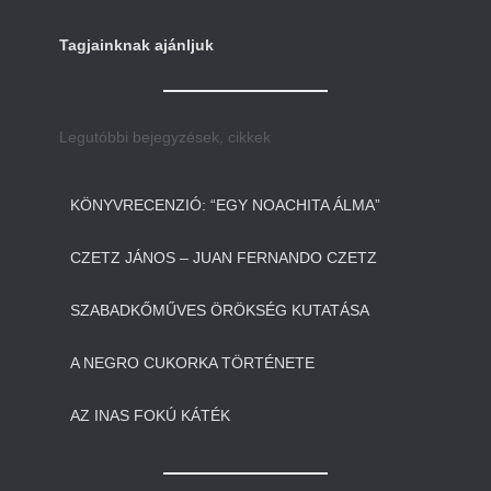
Tagjainknak ajánljuk
Legutóbbi bejegyzések, cikkek
KÖNYVRECENZIÓ: “EGY NOACHITA ÁLMA”
CZETZ JÁNOS – JUAN FERNANDO CZETZ
SZABADKŐMŰVES ÖRÖKSÉG KUTATÁSA
A NEGRO CUKORKA TÖRTÉNETE
AZ INAS FOKÚ KÁTÉK