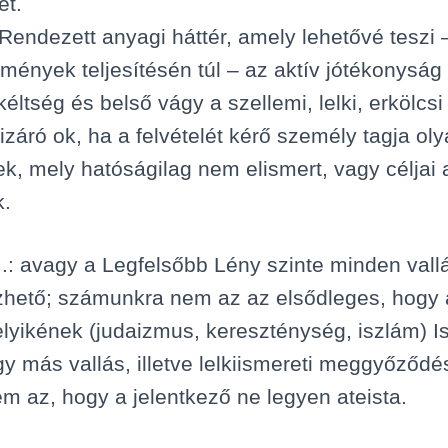
et.
Rendezett anyagi háttér, amely lehetővé teszi 
lmények teljesítésén túl – az aktív jótékonyság
kéltség és belső vágy a szellemi, lelki, erkölcsi
kizáró ok, ha a felvételét kérő személy tagja ol
k, mely hatóságilag nem elismert, vagy céljai a
k.
:M.: avagy a Legfelsőbb Lény szinte minden val
hető; számunkra nem az az elsődleges, hogy
lyikének (judaizmus, kereszténység, iszlám) I
agy más vallás, illetve lelkiismereti meggyőződé
m az, hogy a jelentkező ne legyen ateista.