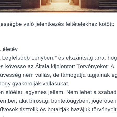
ségbe való jelentkezés feltételekhez kötött:
. életév.
 a Legfelsőbb Lényben,* és elszántság arra, hog
s kövesse az Általa kijelentett Törvényeket. A
esség nem vallás, de támogatja tagjainak egy
 hogy gyakorolják vallásukat.
en előélet, egyenes jellem. Nem lehet a szab
 ember, akit bíróság, büntetőügyben, jogerősen e
esek tisztelik és betartják hazájuk törvényeit