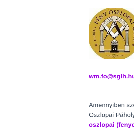
wm.fo@sglh.h
Amennyiben szer
Oszlopai Páholy
oszlopai (feny