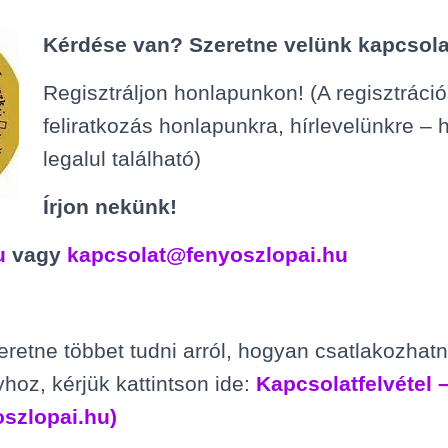
Kérdése van? Szeretne velünk kapcsola
Regisztráljon honlapunkon! (A regisztráció
feliratkozás honlapunkra, hírlevelünkre –
legalul található)
Írjon nekünk!
u
vagy
kapcsolat@fenyoszlopai.hu
etne többet tudni arról, hogyan csatlakozhat
hoz, kérjük kattintson ide:
Kapcsolatfelvétel 
oszlopai.hu)