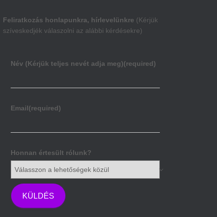
Feliratkozás honlapunkra, hírlevelünkre
(Kérjük
szíveskedjék válaszolni az alábbi kérdésekre)
Név (Kérjük teljes nevét adja meg)
(required)
Email
(required)
Honnan értesült rólunk?
KÜLDÉS