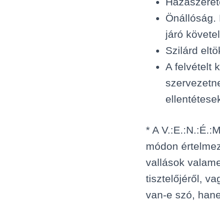
Hazaszeret
Önállóság. 
járó követe
Szilárd eltö
A felvételt 
szervezetne
ellentétese
* A V.:E.:N.:É.
módon értelmez
vallások valame
tisztelőjéről, v
van-e szó, hane