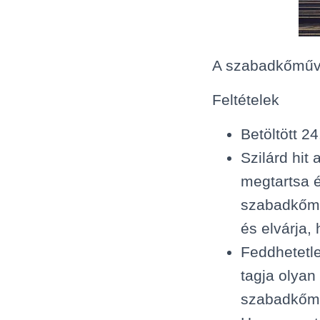
A szabadkőműves
Feltételek
Betöltött 24
Szilárd hit
megtartsa é
szabadkőműv
és elvárja,
Feddhetetl
tagja olyan
szabadkőműv