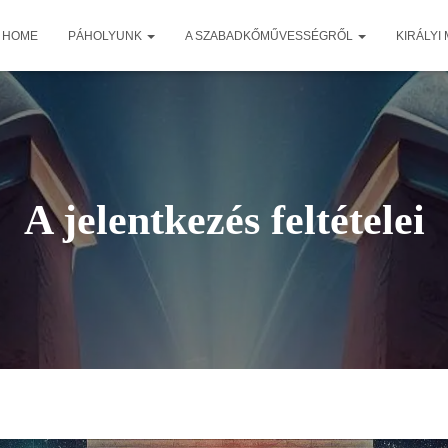
HOME
PÁHOLYUNK
A SZABADKŐMŰVESSÉGRŐL
KIRÁLYI
A jelentkezés feltételei