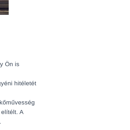
y Ön is
éni hitéletét
adkőművesség
lítélt. A
.