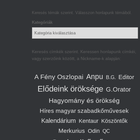
Keresés témák szerint. Válasszon honlapunk témáiból.
Kategóriák
Keresés címkék szerint. Keressen honlapunk címkéi,
vagy szerzőink között, a Nickname-k alapján:
Anpu
A Fény Oszlopai
Editor
B.G.
Elődeink öröksége
G.Orator
Hagyomány és örökség
Híres magyar szabadkőművesek
Kalendárium
Kentaur
Köszöntők
Merkurius
Odin
QC