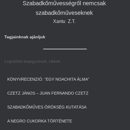
Szabadkőművességről nemcsak
szabadkőműveseknek
Xantu
Z.T.
Tagjainknak ajánljuk
Legutóbbi bejegyzések, cikkek
KÖNYVRECENZIÓ: “EGY NOACHITA ÁLMA”
CZETZ JÁNOS – JUAN FERNANDO CZETZ
SZABADKŐMŰVES ÖRÖKSÉG KUTATÁSA
A NEGRO CUKORKA TÖRTÉNETE