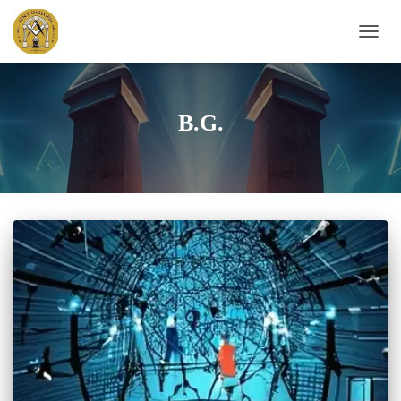
NAVIG
BE-/K
B.G.