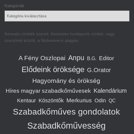
Kategóriák
Keresés címkék szerint. Keressen honlapunk címkéi, vagy
szerzőink között, a Nickname-k alapján:
Anpu
A Fény Oszlopai
Editor
B.G.
Elődeink öröksége
G.Orator
Hagyomány és örökség
Kalendárium
Híres magyar szabadkőművesek
Merkurius
Kentaur
Köszöntők
Odin
QC
Szabadkőműves gondolatok
Szabadkőművesség