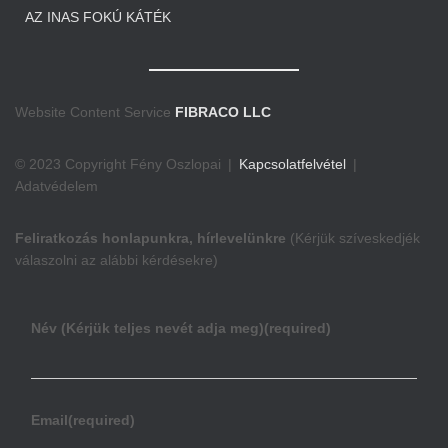
AZ INAS FOKÚ KÁTÉK
Website Content Service
FIBRACO LLC
© 2023 Copyright Fény Oszlopai |
Kapcsolatfelvétel
|
Adatvédelem
Feliratkozás honlapunkra, hírlevelünkre
(Kérjük szíveskedjék
válaszolni az alábbi kérdésekre)
Név (Kérjük teljes nevét adja meg)
(required)
Email
(required)