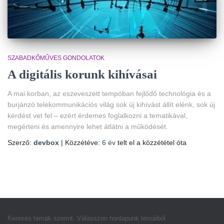
SZABADKŐMŰVES GONDOLATOK
A digitális korunk kihívásai
A mai korban, az eszeveszett tempóban fejlődő technológia és a
burjánzó telekommunikációs világ sok új kihívást állít elénk, sok új
kérdést vet fel – ezért érdemes foglalkozni a tematikával,
megérteni és amennyire lehet átlátni a működését.
Szerző:
devbox
| Közzétéve:
6 év
telt el a közzététel óta
Keresés témák szerint. Válasszon honlapunk témáiból.