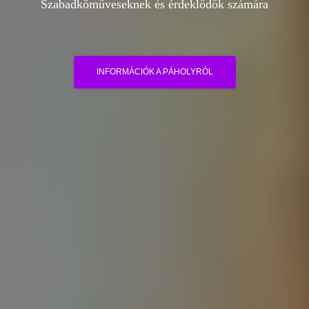
Szabadkőműveseknek és érdeklődők számára
INFORMÁCIÓK A PÁHOLYRÓL