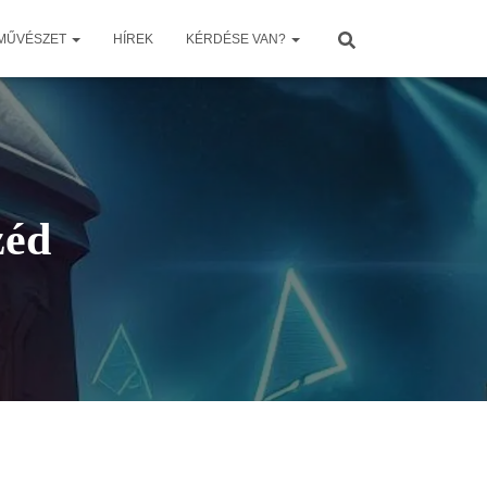
 MŰVÉSZET
HÍREK
KÉRDÉSE VAN?
zéd