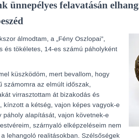
k ünnepélyes felavatásán elhang
beszéd
kszor álmodtam, a „Fény Oszlopai”,
s és tökéletes, 14-es számú páholyként
el küszködöm, mert bevallom, hogy
ű számomra az elmúlt időszak,
kát virrasztottam át bizakodás és
, kínzott a kétség, vajon képes vagyok-e
 páholy alapítását, vajon követnek-e
testvéreim, szárnyaló elképzeléseim nem
 a lehangoló realitásokban. Szélsőségek