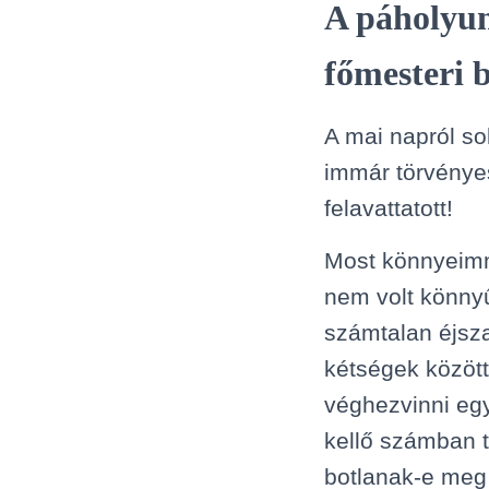
A páholyun
főmesteri 
A mai napról so
immár törvénye
felavattatott!
Most könnyeimm
nem volt könny
számtalan éjsza
kétségek között
véghezvinni egy
kellő számban 
botlanak-e meg