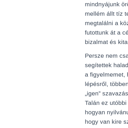
mindnyájunk ör
mellém állt tíz 
megtalálni a kö
futottunk át a 
bizalmat és kita
Persze nem csak
segítettek hala
a figyelmemet,
lépésről, többe
„igen” szavazás
Talán ez utóbbi 
hogyan nyilvánu
hogy van kire s