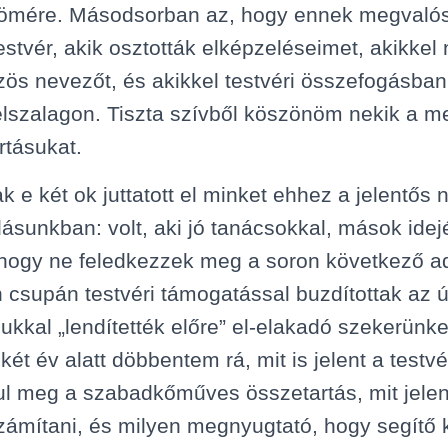
ömére. Másodsorban az, hogy ennek megvaló
testvér, akik osztották elképzeléseimet, akikke
zös nevezőt, és akikkel testvéri összefogásban
célszalagon. Tiszta szívből köszönöm nekik a m
rtásukat.
 e két ok juttatott el minket ehhez a jelentős
dásunkban: volt, aki jó tanácsokkal, mások idej
 hogy ne feledkezzek meg a soron következő ad
n csupán testvéri támogatással buzdítottak az 
ukkal „lendítették előre” el-elakadó szekerünke
két év alatt döbbentem rá, mit is jelent a testv
l meg a szabadkőműves összetartás, mit jelent
zámítani, és milyen megnyugtató, hogy segítő