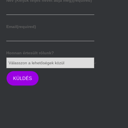
Név (Kérjük teljes nevét adja meg)
(required)
Email
(required)
Honnan értesült rólunk?
KÜLDÉS