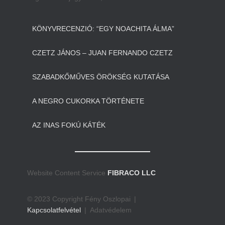
KÖNYVRECENZIÓ: “EGY NOACHITA ÁLMA”
CZETZ JÁNOS – JUAN FERNANDO CZETZ
SZABADKŐMŰVES ÖRÖKSÉG KUTATÁSA
A NEGRO CUKORKA TÖRTÉNETE
AZ INAS FOKÚ KÁTÉK
Website Content Service
FIBRACO LLC
© 2023 Copyright Fény Oszlopai |
Kapcsolatfelvétel
| Adatvédelem