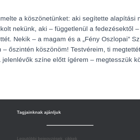
melte a köszönetünket: aki segítette alapítási
ukkolt nekünk, aki – függetlenül a fedezésektől
jöttét. Nekik – a magam és a „Fény Oszlopai”
– őszintén köszönöm! Testvéreim, ti megtettéte
a jelenlévők színe előtt ígérem – megtesszük k
Tagjainknak ajánljuk
Legutóbbi bejegyzések, cikkek