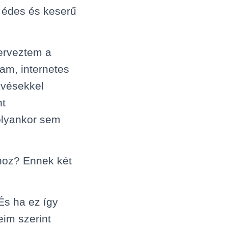
 édes és keserű
erveztem a
tam, internetes
vésekkel
nt
olyankor sem
hoz? Ennek két
És ha ez így
eim szerint