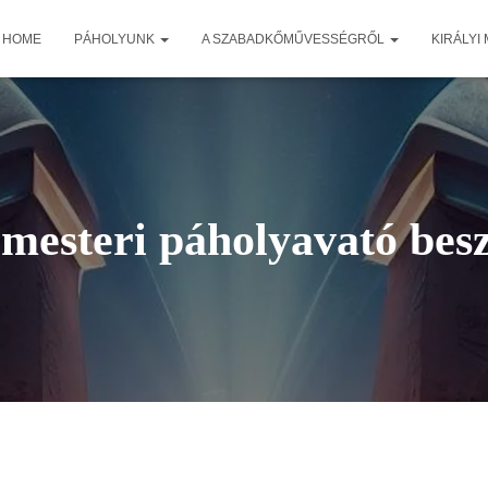
HOME
PÁHOLYUNK
A SZABADKŐMŰVESSÉGRŐL
KIRÁLYI
mesteri páholyavató bes