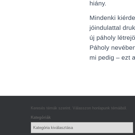
hiány.
Mindenki kiérde
jóindulattal dr
új páholy létre
Páholy nevében 
mi pedig – ezt 
Keresés témák szerint. Válasszon honlapunk témáiból.
Kategóriák