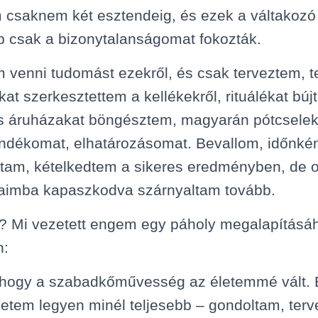
m csaknem két esztendeig, és ezek a váltakozó
b csak a bizonytalanságomat fokozták.
 venni tudomást ezekről, és csak terveztem, t
ákat szerkesztettem a kellékekről, rituálékat búj
 áruházakat böngésztem, magyarán pótcselek
ándékomat, elhatározásomat. Bevallom, időnké
dtam, kételkedtem a sikeres eredményben, de 
yaimba kapaszkodva szárnyaltam tovább.
zt? Mi vezetett engem egy páholy megalapításá
n:
 hogy a szabadkőművesség az életemmé vált. 
letem legyen minél teljesebb – gondoltam, terv