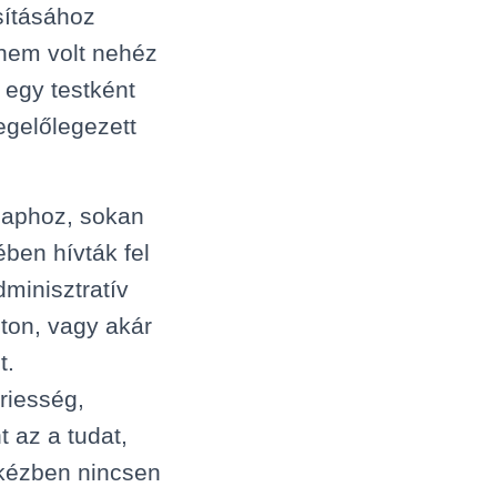
sításához
l nem volt nehéz
 egy testként
egelőlegezett
 naphoz, sokan
ében hívták fel
minisztratív
úton, vagy akár
t.
ériesség,
 az a tudat,
 kézben nincsen