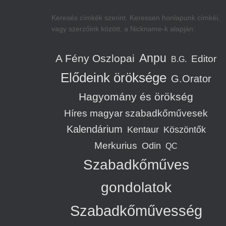
Keresés címkék szerint. Keressen honlapunk címkéi,
vagy szerzőink között, a Nickname-k alapján:
Anpu
A Fény Oszlopai
Editor
B.G.
Elődeink öröksége
G.Orator
Hagyomány és örökség
Híres magyar szabadkőművesek
Kalendárium
Kentaur
Köszöntők
Merkurius
Odin
QC
Szabadkőműves
gondolatok
Szabadkőművesség