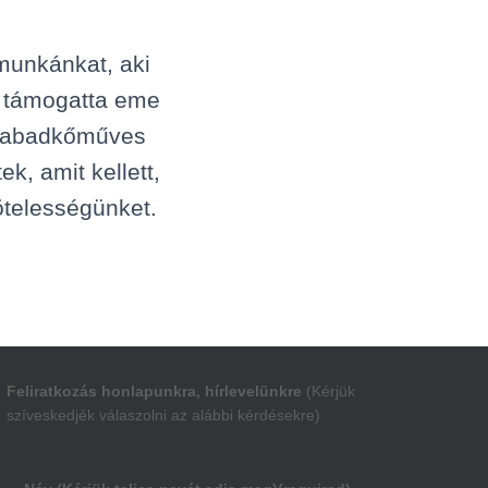
 munkánkat, aki
 – támogatta eme
 Szabadkőműves
k, amit kellett,
ötelességünket.
Feliratkozás honlapunkra, hírlevelünkre
(Kérjük
szíveskedjék válaszolni az alábbi kérdésekre)