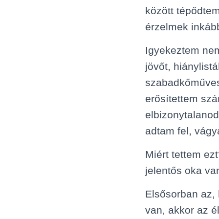
között tépődte
érzelmek inkáb
Igyekeztem nem
jövőt, hiánylist
szabadkőműves
erősítettem sz
elbizonytalano
adtam fel, vág
Miért tettem e
jelentős oka va
Elsősorban az,
van, akkor az é