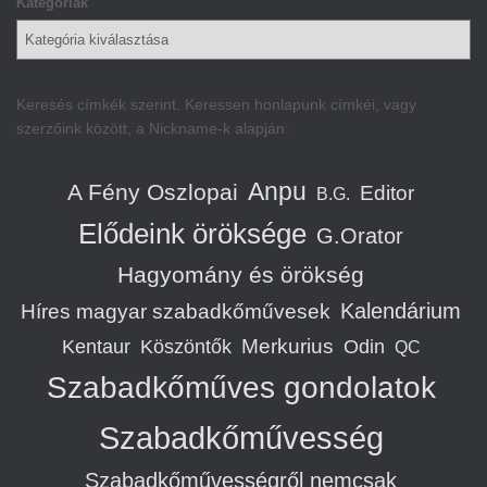
Kategóriák
Keresés címkék szerint. Keressen honlapunk címkéi, vagy
szerzőink között, a Nickname-k alapján:
Anpu
A Fény Oszlopai
Editor
B.G.
Elődeink öröksége
G.Orator
Hagyomány és örökség
Kalendárium
Híres magyar szabadkőművesek
Merkurius
Kentaur
Köszöntők
Odin
QC
Szabadkőműves gondolatok
Szabadkőművesség
Szabadkőművességről nemcsak