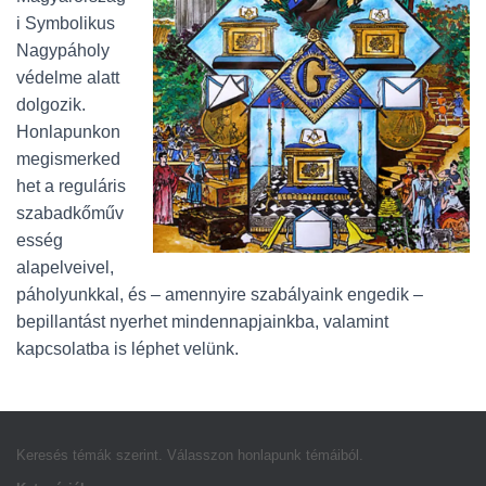
L
i Symbolikus
Á
S
Nagypáholy
A
védelme alatt
dolgozik.
Honlapunkon
megismerked
het a reguláris
szabadkőműv
esség
alapelveivel,
páholyunkkal, és – amennyire szabályaink engedik –
bepillantást nyerhet mindennapjainkba, valamint
kapcsolatba is léphet velünk.
Keresés témák szerint. Válasszon honlapunk témáiból.