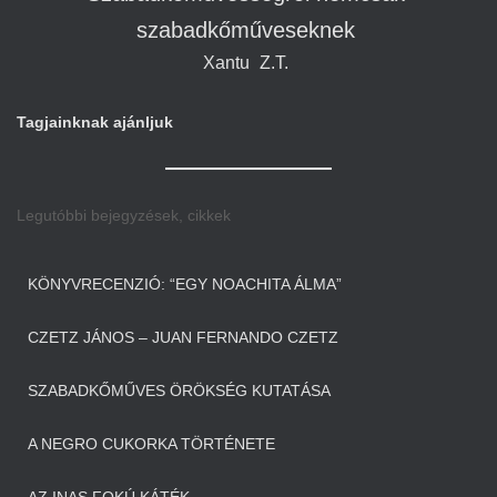
szabadkőműveseknek
Xantu
Z.T.
Tagjainknak ajánljuk
Legutóbbi bejegyzések, cikkek
KÖNYVRECENZIÓ: “EGY NOACHITA ÁLMA”
CZETZ JÁNOS – JUAN FERNANDO CZETZ
SZABADKŐMŰVES ÖRÖKSÉG KUTATÁSA
A NEGRO CUKORKA TÖRTÉNETE