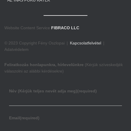
AZ INAS FOKÚ KÁTÉK
Website Content Service
FIBRACO LLC
© 2023 Copyright Fény Oszlopai |
Kapcsolatfelvétel
|
Adatvédelem
Feliratkozás honlapunkra, hírlevelünkre
(Kérjük szíveskedjék
válaszolni az alábbi kérdésekre)
Név (Kérjük teljes nevét adja meg)
(required)
Email
(required)