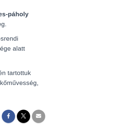
es-páholy
eg.
srendi
ge alatt
n tartottuk
adkőművesség,
.