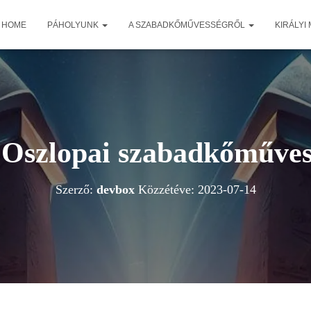
HOME
PÁHOLYUNK
A SZABADKŐMŰVESSÉGRŐL
KIRÁLYI
 Oszlopai szabadkőműves
Szerző:
devbox
Közzétéve:
2023-07-14