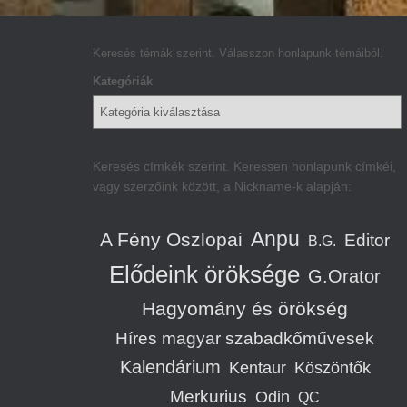
Keresés témák szerint. Válasszon honlapunk témáiból.
Kategóriák
Keresés címkék szerint. Keressen honlapunk címkéi,
vagy szerzőink között, a Nickname-k alapján:
Anpu
A Fény Oszlopai
Editor
B.G.
Elődeink öröksége
G.Orator
Hagyomány és örökség
Híres magyar szabadkőművesek
Kalendárium
Kentaur
Köszöntők
Merkurius
Odin
QC