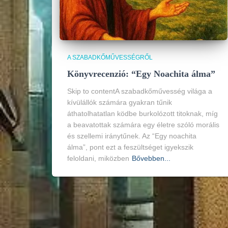
A SZABADKŐMŰVESSÉGRŐL
Könyvrecenzió: “Egy Noachita álma”
Skip to contentA szabadkőművesség világa a
kívülállók számára gyakran tűnik
áthatolhatatlan ködbe burkolózott titoknak, míg
a beavatottak számára egy életre szóló morális
és szellemi iránytűnek. Az “Egy noachita
álma”, pont ezt a feszültséget igyekszik
feloldani, miközben
Bővebben...