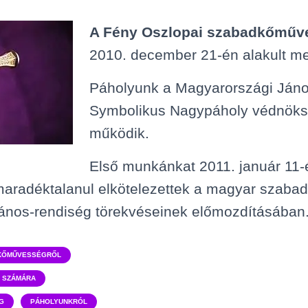
A Fény Oszlopai szabadkőműv
2010. december 21-én alakult m
Páholyunk a Magyarországi Jáno
Symbolikus Nagypáholy védnöksé
működik.
Első munkánkat 2011. január 11-é
maradéktalanul elkötelezettek a magyar szab
János-rendiség törekvéseinek előmozdításában
KŐMŰVESSÉGRŐL
K SZÁMÁRA
G
PÁHOLYUNKRÓL