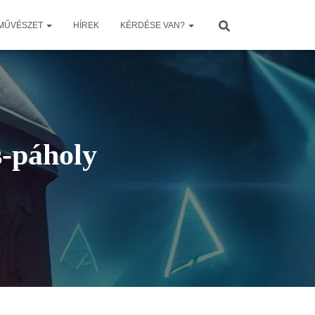
 MŰVÉSZET
HÍREK
KÉRDÉSE VAN?
-páholy