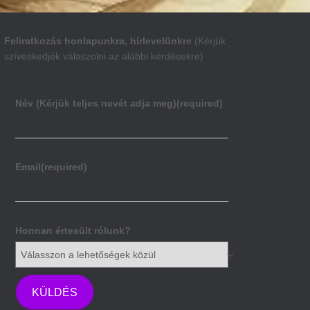
Feliratkozás honlapunkra, hírlevelünkre
(Kérjük
szíveskedjék válaszolni az alábbi kérdésekre)
Név (Kérjük teljes nevét adja meg)
(required)
Email
(required)
Honnan értesült rólunk?
KÜLDÉS