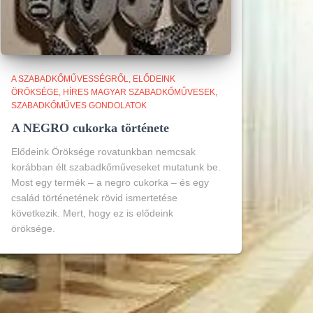
A SZABADKŐMŰVESSÉGRŐL
ELŐDEINK
ÖRÖKSÉGE
HÍRES MAGYAR SZABADKŐMŰVESEK
SZABADKŐMŰVES GONDOLATOK
A NEGRO cukorka története
Elődeink Öröksége rovatunkban nemcsak
korábban élt szabadkőműveseket mutatunk be.
Most egy termék – a negro cukorka – és egy
család történetének rövid ismertetése
következik. Mert, hogy ez is elődeink
öröksége.