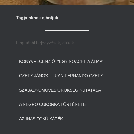
Tagjainknak ajánljuk
Legutóbbi bejegyzések, cikkek
KÖNYVRECENZIÓ: “EGY NOACHITA ÁLMA”
CZETZ JÁNOS – JUAN FERNANDO CZETZ
SZABADKŐMŰVES ÖRÖKSÉG KUTATÁSA
A NEGRO CUKORKA TÖRTÉNETE
AZ INAS FOKÚ KÁTÉK