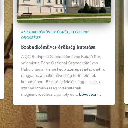
A SZABADKŐMŰVESSÉGRŐL
ELŐDEINK
ÖRÖKSÉGE
Szabadkőműves örökség kutatása
A QC Budapest Szabadkőműves Kutató Kör,
valamint a Fény Oszlopai Szabadkőműves
Páholy tagjai kiemelkedő szerepet játszanak a
magyar szabadkőművesség történetének
kutatásában. Ez a tény felelősséggel is jár, a
szabadkőművesség történetének
megismeréséhez a páholy és a
Bővebben...