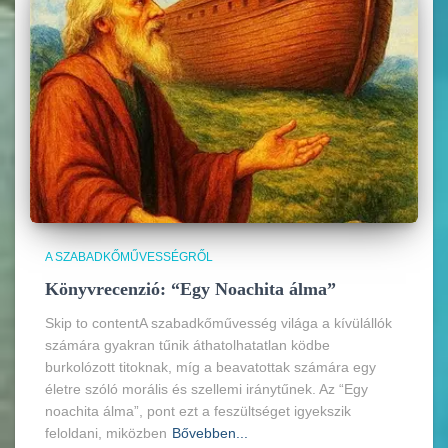
A SZABADKŐMŰVESSÉGRŐL
Könyvrecenzió: “Egy Noachita álma”
Skip to contentA szabadkőművesség világa a kívülállók
számára gyakran tűnik áthatolhatatlan ködbe
burkolózott titoknak, míg a beavatottak számára egy
életre szóló morális és szellemi iránytűnek. Az “Egy
noachita álma”, pont ezt a feszültséget igyekszik
feloldani, miközben
Bővebben...