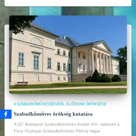
A SZABADKŐMŰVESSÉGRŐL
ELŐDEINK ÖRÖKSÉGE
Szabadkőműves örökség kutatása
A QC Budapest Szabadkőműves Kutató Kör, valamint a
Fény Oszlopai Szabadkőműves Páholy tagjai