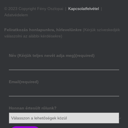
© 2023 Copyright Fény Oszlopai |
Kapcsolatfelvétel
|
Adatvédelem
Feliratkozás honlapunkra, hírlevelünkre
(Kérjük szíveskedjék
válaszolni az alábbi kérdésekre)
Név (Kérjük teljes nevét adja meg)
(required)
Email
(required)
Honnan értesült rólunk?