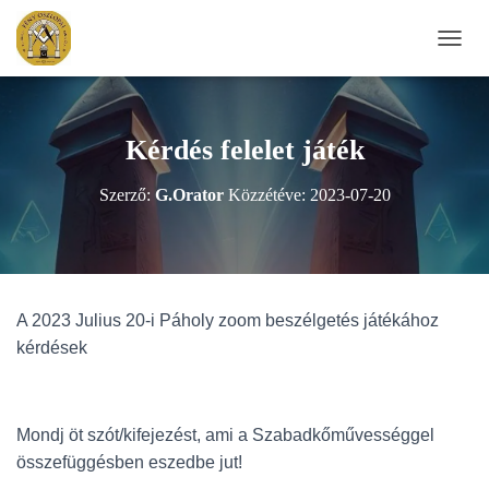
N
A
V
I
G
Kérdés felelet játék
Á
C
Szerző:
G.Orator
Közzétéve:
2023-07-20
I
Ó
B
E
-
/
A 2023 Julius 20-i Páholy zoom beszélgetés játékához
K
I
kérdések
K
A
P
C
Mondj öt szót/kifejezést, ami a Szabadkőművességgel
S
összefüggésben eszedbe jut!
O