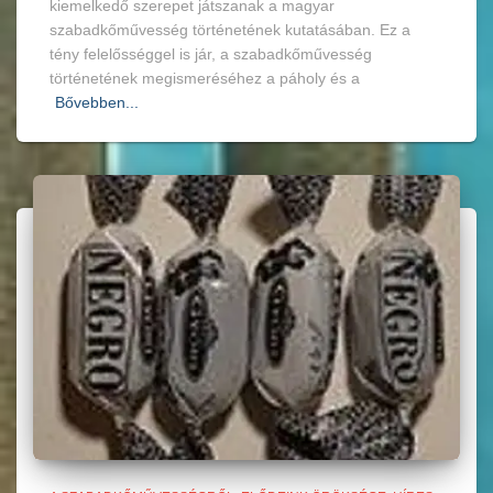
kiemelkedő szerepet játszanak a magyar
szabadkőművesség történetének kutatásában. Ez a
tény felelősséggel is jár, a szabadkőművesség
történetének megismeréséhez a páholy és a
Bővebben...