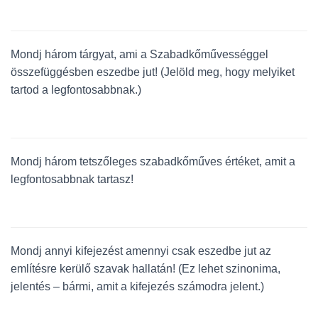
L
Á
S
A
Mondj három tárgyat, ami a Szabadkőművességgel
összefüggésben eszedbe jut! (Jelöld meg, hogy melyiket
tartod a legfontosabbnak.)
Mondj három tetszőleges szabadkőműves értéket, amit a
legfontosabbnak tartasz!
Mondj annyi kifejezést amennyi csak eszedbe jut az
említésre kerülő szavak hallatán! (Ez lehet szinonima,
jelentés – bármi, amit a kifejezés számodra jelent.)