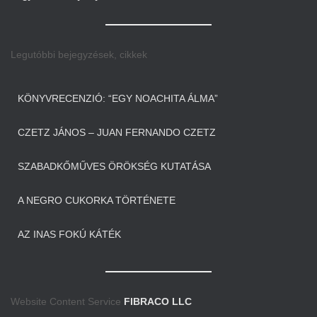
Legutóbbi bejegyzések, cikkek
KÖNYVRECENZIÓ: “EGY NOACHITA ÁLMA”
CZETZ JÁNOS – JUAN FERNANDO CZETZ
SZABADKŐMŰVES ÖRÖKSÉG KUTATÁSA
A NEGRO CUKORKA TÖRTÉNETE
AZ INAS FOKÚ KÁTÉK
Website Content Service
FIBRACO LLC