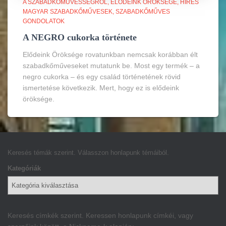
A SZABADKŐMŰVESSÉGRŐL
ELŐDEINK ÖRÖKSÉGE
HÍRES
MAGYAR SZABADKŐMŰVESEK
SZABADKŐMŰVES
GONDOLATOK
A NEGRO cukorka története
Elődeink Öröksége rovatunkban nemcsak korábban élt
szabadkőműveseket mutatunk be. Most egy termék – a
negro cukorka – és egy család történetének rövid
ismertetése következik. Mert, hogy ez is elődeink
öröksége.
Keresés témák szerint. Válasszon honlapunk témáiból.
Kategóriák
Keresés címkék szerint. Keressen honlapunk címkéi, vagy