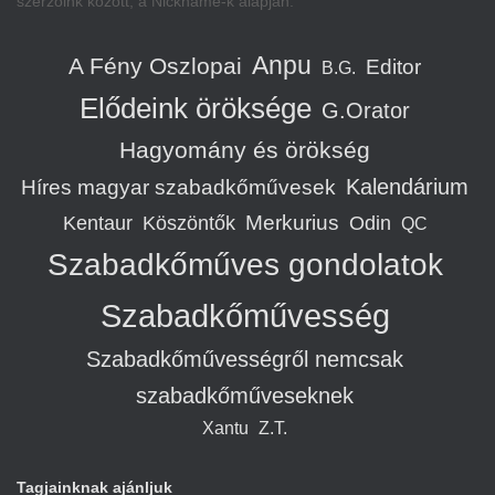
szerzőink között, a Nickname-k alapján:
Anpu
A Fény Oszlopai
Editor
B.G.
Elődeink öröksége
G.Orator
Hagyomány és örökség
Kalendárium
Híres magyar szabadkőművesek
Merkurius
Kentaur
Köszöntők
Odin
QC
Szabadkőműves gondolatok
Szabadkőművesség
Szabadkőművességről nemcsak
szabadkőműveseknek
Xantu
Z.T.
Tagjainknak ajánljuk