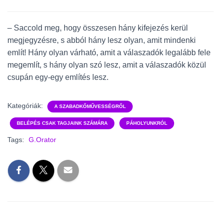
– Saccold meg, hogy összesen hány kifejezés kerül
megjegyzésre, s abból hány lesz olyan, amit mindenki
említ! Hány olyan várható, amit a válaszadók legalább fele
megemlít, s hány olyan szó lesz, amit a válaszadók közül
csupán egy-egy említés lesz.
Kategóriák:
A SZABADKŐMŰVESSÉGRŐL
BELÉPÉS CSAK TAGJAINK SZÁMÁRA
PÁHOLYUNKRÓL
Tags:
G.Orator