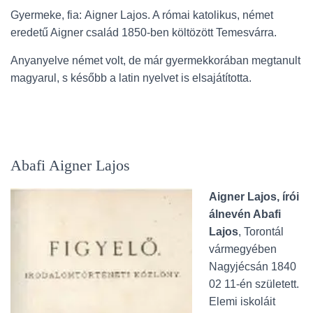
Gyermeke, fia:
Aigner Lajos. A római katolikus, német
eredetű Aigner család 1850-ben költözött Temesvárra.
Anyanyelve német volt, de már gyermekkorában megtanult
magyarul, s később a latin nyelvet is elsajátította.
Abafi Aigner Lajos
Aigner Lajos, írói
álnevén Abafi
Lajos
, Torontál
vármegyében
Nagyjécsán 1840
02 11-én született.
Elemi iskoláit