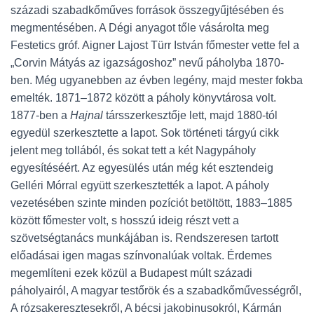
századi szabadkőműves források összegyűjtésében és
megmentésében. A Dégi anyagot tőle vásárolta meg
Festetics gróf. Aigner Lajost Türr István főmester vette fel a
„Corvin Mátyás az igazságoshoz” nevű páholyba 1870-
ben. Még ugyanebben az évben legény, majd mester fokba
emelték. 1871–1872 között a páholy könyvtárosa volt.
1877-ben a
Hajnal
társszerkesztője lett, majd 1880-tól
egyedül szerkesztette a lapot. Sok történeti tárgyú cikk
jelent meg tollából, és sokat tett a két Nagypáholy
egyesítéséért. Az egyesülés után még két esztendeig
Gelléri Mórral együtt szerkesztették a lapot. A páholy
vezetésében szinte minden pozíciót betöltött, 1883–1885
között főmester volt, s hosszú ideig részt vett a
szövetségtanács munkájában is. Rendszeresen tartott
előadásai igen magas színvonalúak voltak. Érdemes
megemlíteni ezek közül a Budapest múlt századi
páholyairól, A magyar testőrök és a szabadkőművességről,
A rózsakeresztesekről, A bécsi jakobinusokról, Kármán