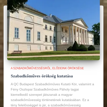
A SZABADKŐMŰVESSÉGRŐL
ELŐDEINK ÖRÖKSÉGE
Szabadkőműves örökség kutatása
A QC Budapest Szabadkőműves Kutató Kör, valamint a
Fény Oszlopai Szabadkőműves Páholy tagjai
kiemelkedő szerepet játszanak a magyar
szabadkőművesség történetének kutatásában. Ez a
tény felelősséggel is jár, a szabadkőművesség