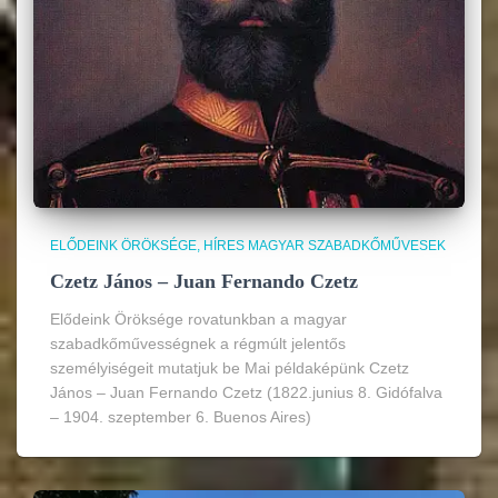
ELŐDEINK ÖRÖKSÉGE
HÍRES MAGYAR SZABADKŐMŰVESEK
Czetz János – Juan Fernando Czetz
Elődeink Öröksége rovatunkban a magyar
szabadkőművességnek a régmúlt jelentős
személyiségeit mutatjuk be Mai példaképünk Czetz
János – Juan Fernando Czetz (1822.junius 8. Gidófalva
– 1904. szeptember 6. Buenos Aires)