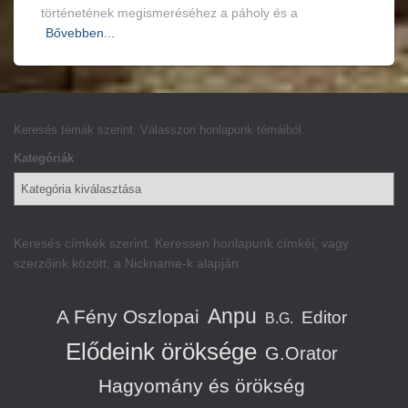
történetének megismeréséhez a páholy és a
Bővebben...
Keresés témák szerint. Válasszon honlapunk témáiból.
Kategóriák
Keresés címkék szerint. Keressen honlapunk címkéi, vagy
szerzőink között, a Nickname-k alapján:
Anpu
A Fény Oszlopai
Editor
B.G.
Elődeink öröksége
G.Orator
Hagyomány és örökség