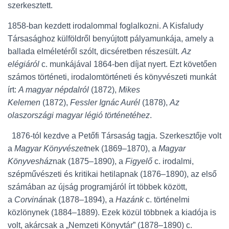
szerkesztett.
1858-ban kezdett irodalommal foglalkozni. A Kisfaludy
Társasághoz külföldről benyújtott pályamunkája, amely a
ballada elméletéről szólt, dicséretben részesült.
Az
elégiáról
c. munkájával 1864-ben díjat nyert. Ezt követően
számos történeti, irodalomtörténeti és könyvészeti munkát
írt:
A magyar népdalról
(1872),
Mikes
Kelemen
(1872),
Fessler Ignác Aurél
(1878),
Az
olaszországi magyar légió történetéhez
.
1876-tól kezdve a Petőfi Társaság tagja. Szerkesztője volt
a
Magyar Könyvészet
nek (1869–1870), a
Magyar
Könyvesház
nak (1875–1890), a
Figyelő
c. irodalmi,
szépművészeti és kritikai hetilapnak (1876–1890), az első
számában az újság programjáról írt többek között,
a
Corviná
nak (1878–1894), a
Hazánk
c. történelmi
közlönynek (1884–1889). Ezek közül többnek a kiadója is
volt, akárcsak a „Nemzeti Könyvtár” (1878–1890) c.