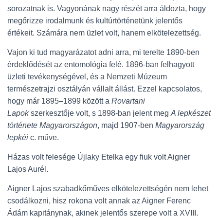
sorozatnak is. Vagyonának nagy részét arra áldozta, hogy
megőrizze irodalmunk és kultúrtörténetünk jelentős
értékeit. Számára nem üzlet volt, hanem elkötelezettség.
Vajon ki tud magyarázatot adni arra, mi terelte 1890-ben
érdeklődését az entomológia felé. 1896-ban felhagyott
üzleti tevékenységével, és a Nemzeti Múzeum
természetrajzi osztályán vállalt állást. Ezzel kapcsolatos,
hogy már 1895–1899 között a
Rovartani
Lapok
szerkesztője volt, s 1898-ban jelent meg
A lepkészet
története Magyarországon
, majd 1907-ben
Magyarország
lepkéi
c. műve.
Házas volt felesége Újlaky Etelka egy fiuk volt Aigner
Lajos Aurél.
Aigner Lajos szabadkőműves elkötelezettségén nem lehet
csodálkozni, hisz rokona volt annak az Aigner Ferenc
Ádám kapitánynak, akinek jelentős szerepe volt a XVIII.