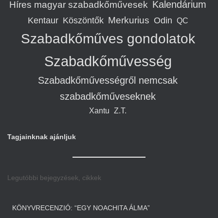
Kalendárium
Híres magyar szabadkőművesek
Merkurius
Kentaur
Köszöntők
Odin
QC
Szabadkőműves gondolatok
Szabadkőművesség
Szabadkőművességről nemcsak
szabadkőműveseknek
Xantu
Z.T.
Tagjainknak ajánljuk
Legutóbbi bejegyzések, cikkek
KÖNYVRECENZIÓ: “EGY NOACHITA ÁLMA”