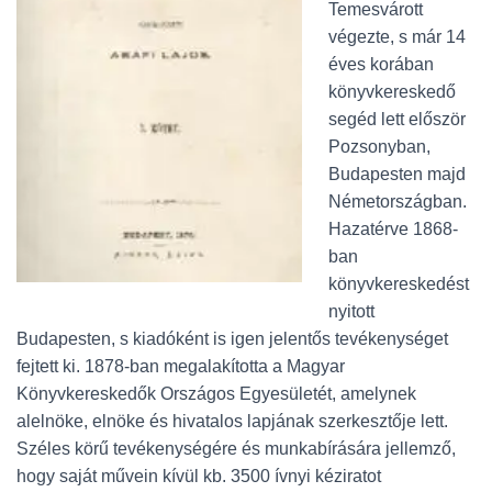
Temesvárott
végezte, s már 14
éves korában
könyvkereskedő
segéd lett először
Pozsonyban,
Budapesten majd
Németországban.
Hazatérve 1868-
ban
könyvkereskedést
nyitott
Budapesten, s kiadóként is igen jelentős tevékenységet
fejtett ki. 1878-ban megalakította a Magyar
Könyvkereskedők Országos Egyesületét, amelynek
alelnöke, elnöke és hivatalos lapjának szerkesztője lett.
Széles körű tevékenységére és munkabírására jellemző,
hogy saját művein kívül kb. 3500 ívnyi kéziratot