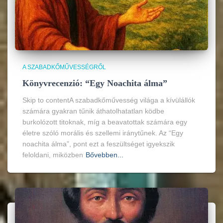
A SZABADKŐMŰVESSÉGRŐL
Könyvrecenzió: “Egy Noachita álma”
Skip to contentA szabadkőművesség világa a kívülállók
számára gyakran tűnik áthatolhatatlan ködbe
burkolózott titoknak, míg a beavatottak számára egy
életre szóló morális és szellemi iránytűnek. Az “Egy
noachita álma”, pont ezt a feszültséget igyekszik
feloldani, miközben
Bővebben...