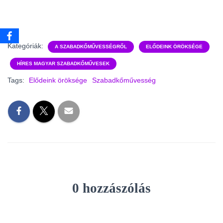
Kategóriák:
A SZABADKŐMŰVESSÉGRŐL
ELŐDEINK ÖRÖKSÉGE
HÍRES MAGYAR SZABADKŐMŰVESEK
Tags:
Elődeink öröksége
Szabadkőművesség
0 hozzászólás