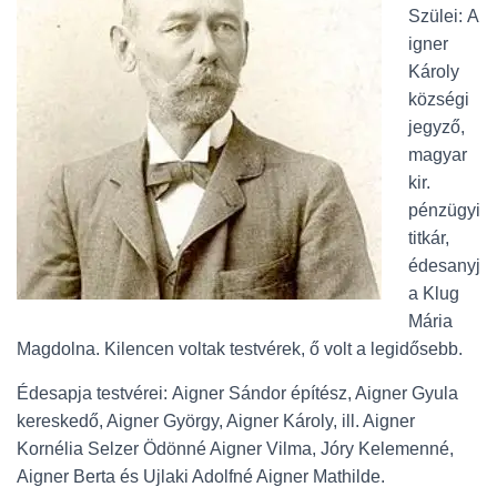
L
Szülei:
A
Á
igner
S
A
Károly
községi
jegyző,
magyar
kir.
pénzügyi
titkár,
édesanyj
a Klug
Mária
Magdolna. Kilencen voltak testvérek, ő volt a legidősebb.
Édesapja testvérei:
Aigner Sándor építész, Aigner Gyula
kereskedő, Aigner György, Aigner Károly, ill. Aigner
Kornélia Selzer Ödönné Aigner Vilma, Jóry Kelemenné,
Aigner Berta és Ujlaki Adolfné Aigner Mathilde.