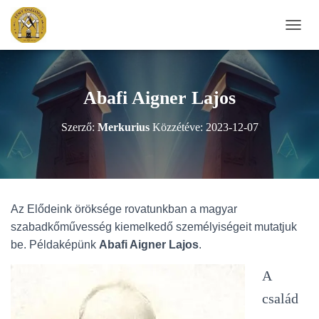
N
A
V
I
G
Abafi Aigner Lajos
Á
C
Szerző:
Merkurius
Közzétéve:
2023-12-07
I
Ó
B
E
-
/
Az Elődeink öröksége rovatunkban a magyar
K
I
szabadkőművesség kiemelkedő személyiségeit mutatjuk
K
be. Példaképünk
Abafi Aigner Lajos
.
A
P
A
C
S
család
O