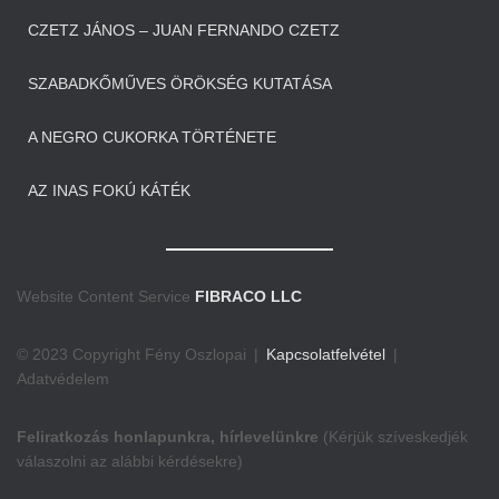
CZETZ JÁNOS – JUAN FERNANDO CZETZ
SZABADKŐMŰVES ÖRÖKSÉG KUTATÁSA
A NEGRO CUKORKA TÖRTÉNETE
AZ INAS FOKÚ KÁTÉK
Website Content Service
FIBRACO LLC
© 2023 Copyright Fény Oszlopai |
Kapcsolatfelvétel
|
Adatvédelem
Feliratkozás honlapunkra, hírlevelünkre
(Kérjük szíveskedjék
válaszolni az alábbi kérdésekre)