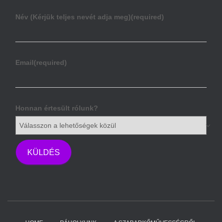
Név (Kérjük teljes nevét adja meg)
(required)
Email
(required)
Honnan értesült rólunk?
KÜLDÉS