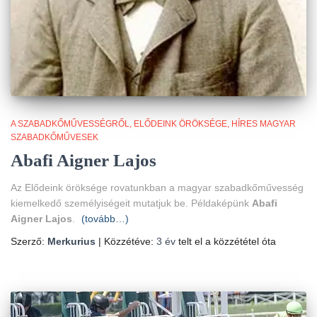
A SZABADKŐMŰVESSÉGRŐL
ELŐDEINK ÖRÖKSÉGE
HÍRES MAGYAR
SZABADKŐMŰVESEK
Abafi Aigner Lajos
Az Elődeink öröksége rovatunkban a magyar szabadkőművesség
kiemelkedő személyiségeit mutatjuk be. Példaképünk
Abafi
Aigner Lajos
.
(tovább…)
Szerző:
Merkurius
| Közzétéve:
3 év
telt el a közzététel óta