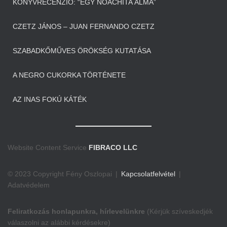
KÖNYVRECENZIÓ: “EGY NOACHITA ÁLMA”
CZETZ JÁNOS – JUAN FERNANDO CZETZ
SZABADKŐMŰVES ÖRÖKSÉG KUTATÁSA
A NEGRO CUKORKA TÖRTÉNETE
AZ INAS FOKÚ KÁTÉK
Website Content Service
FIBRACO LLC
© 2023 Copyright Fény Oszlopai |
Kapcsolatfelvétel
|
Adatvédelem
Feliratkozás honlapunkra, hírlevelünkre
(Kérjük szíveskedjék
válaszolni az alábbi kérdésekre)