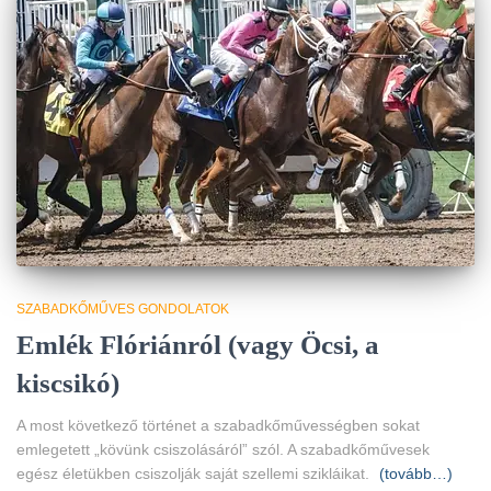
SZABADKŐMŰVES GONDOLATOK
Emlék Flóriánról (vagy Öcsi, a
kiscsikó)
A most következő történet a szabadkőművességben sokat
emlegetett „kövünk csiszolásáról” szól. A szabadkőművesek
egész életükben csiszolják saját szellemi szikláikat.
(tovább…)