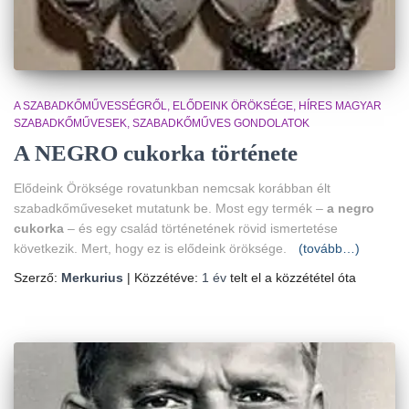
A SZABADKŐMŰVESSÉGRŐL
ELŐDEINK ÖRÖKSÉGE
HÍRES MAGYAR
SZABADKŐMŰVESEK
SZABADKŐMŰVES GONDOLATOK
A NEGRO cukorka története
Elődeink Öröksége rovatunkban nemcsak korábban élt
szabadkőműveseket mutatunk be. Most egy termék –
a negro
cukorka
– és egy család történetének rövid ismertetése
következik. Mert, hogy ez is elődeink öröksége.
(tovább…)
Szerző:
Merkurius
| Közzétéve:
1 év
telt el a közzététel óta