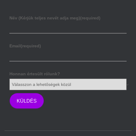
Név (Kérjük teljes nevét adja meg)
(required)
Email
(required)
Honnan értesült rólunk?
KÜLDÉS