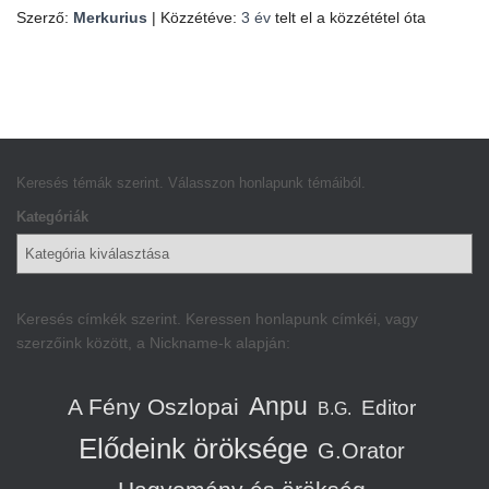
Szerző:
Merkurius
| Közzétéve:
3 év
telt el a közzététel óta
Keresés témák szerint. Válasszon honlapunk témáiból.
Kategóriák
Keresés címkék szerint. Keressen honlapunk címkéi, vagy
szerzőink között, a Nickname-k alapján:
Anpu
A Fény Oszlopai
Editor
B.G.
Elődeink öröksége
G.Orator