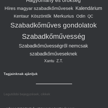
Hagyomány és örökség
Kalendárium
Híres magyar szabadkőművesek
Merkurius
Kentaur
Köszöntők
Odin
QC
Szabadkőműves gondolatok
Szabadkőművesség
Szabadkőművességről nemcsak
szabadkőműveseknek
Xantu
Z.T.
Tagjainknak ajánljuk
Legutóbbi bejegyzések, cikkek