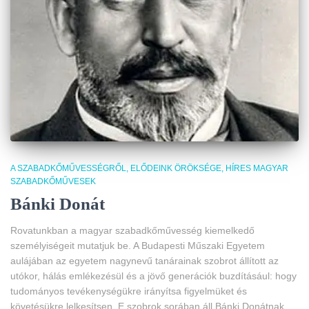
A SZABADKŐMŰVESSÉGRŐL
ELŐDEINK ÖRÖKSÉGE
HÍRES MAGYAR
SZABADKŐMŰVESEK
Bánki Donát
Rovatunkban a magyar szabadkőművesség kiemelkedő
személyiségeit mutatjuk be.
A Budapesti Műszaki Egyetem
aulájában az egyetem nagynevű tanárainak szobrot állított az
utókor, hálás emlékezésül és a jövő generációk buzdításául: hogy
tudományos tevékenységükre irányítsa figyelmüket és
követésükre lelkesítsen. E szobrok sorában áll Bánki Donátnak,