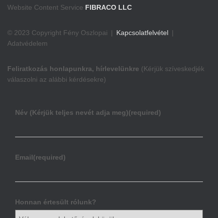
Website Content Service
FIBRACO LLC
© 2023 Copyright Fény Oszlopai |
Kapcsolatfelvétel
|
Adatvédelem
Feliratkozás honlapunkra, hírlevelünkre
(Kérjük szíveskedjék
válaszolni az alábbi kérdésekre)
Név (Kérjük teljes nevét adja meg)
(required)
Email
(required)
Honnan értesült rólunk?