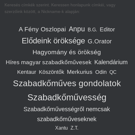
Keresés címkék szerint. Keressen honlapunk címkéi, vagy
szerzőink között, a Nickname-k alapján:
Anpu
A Fény Oszlopai
Editor
B.G.
Elődeink öröksége
G.Orator
Hagyomány és örökség
Kalendárium
Híres magyar szabadkőművesek
Merkurius
Kentaur
Köszöntők
Odin
QC
Szabadkőműves gondolatok
Szabadkőművesség
Szabadkőművességről nemcsak
szabadkőműveseknek
Xantu
Z.T.