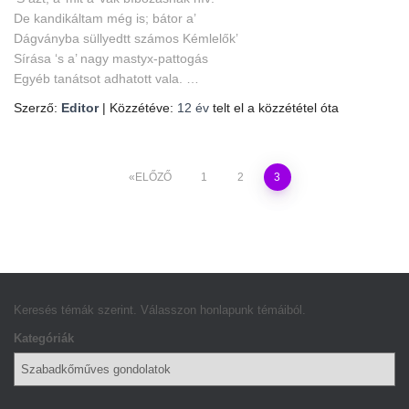
De kandikáltam még is; bátor a’
Dágványba süllyedtt számos Kémlelők’
Sírása ‘s a’ nagy mastyx-pattogás
Egyéb tanátsot adhatott vala. …
Szerző:
Editor
| Közzétéve:
12 év
telt el a közzététel óta
Bejegyzések
ELŐZŐ
1
2
3
lapozása
Keresés témák szerint. Válasszon honlapunk témáiból.
Kategóriák