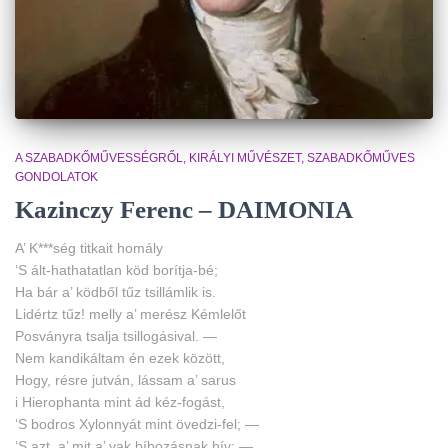
A SZABADKŐMŰVESSÉGRŐL
KIRÁLYI MŰVÉSZET
SZABADKŐMŰVES
GONDOLATOK
Kazinczy Ferenc – DAIMONIA
A’ K***ség titkait homály
‘S ált-hathatatlan köd borítja-bé;
Ha bár a’ ködből tűz tsillámlik is.
Lidértz tűz! melly a’ merész Kémlelőt
Posványra tsalja tsillogásival. —
Nem kandikáltam én ezek között,
Hogy, résre jutván, lássam a’ sarus
i Hierophanta mint ád kéz-fogást,
‘S bodros Xylonnyát mint övedzi-fel; —
‘S azt, a’ mit a’ vak bíbozásnak hív: —