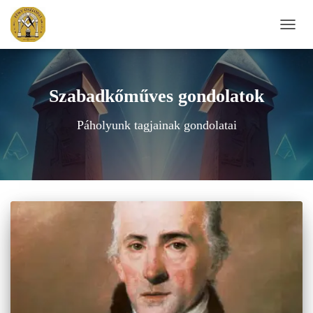
NAVIG
BE-/K
Szabadkőműves gondolatok
Páholyunk tagjainak gondolatai