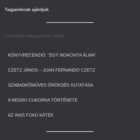
Tagjainknak ajánljuk
Legutóbbi bejegyzések, cikkek
KÖNYVRECENZIÓ: “EGY NOACHITA ÁLMA”
CZETZ JÁNOS – JUAN FERNANDO CZETZ
SZABADKŐMŰVES ÖRÖKSÉG KUTATÁSA
A NEGRO CUKORKA TÖRTÉNETE
AZ INAS FOKÚ KÁTÉK