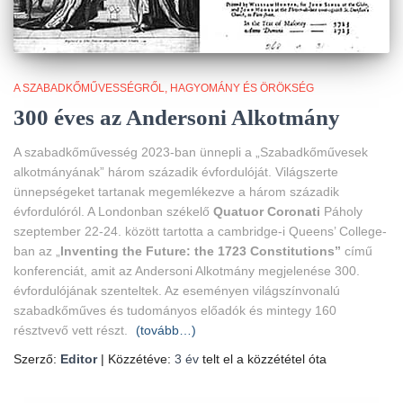
A SZABADKŐMŰVESSÉGRŐL
HAGYOMÁNY ÉS ÖRÖKSÉG
300 éves az Andersoni Alkotmány
A szabadkőművesség 2023-ban ünnepli a „Szabadkőművesek
alkotmányának” három századik évfordulóját. Világszerte
ünnepségeket tartanak megemlékezve a három századik
évfordulóról. A Londonban székelő
Quatuor Coronati
Páholy
szeptember 22-24. között tartotta a cambridge-i Queens’ College-
ban az „
Inventing the Future: the 1723 Constitutions”
című
konferenciát, amit az Andersoni Alkotmány megjelenése 300.
évfordulójának szenteltek. Az eseményen világszínvonalú
szabadkőműves és tudományos előadók és mintegy 160
résztvevő vett részt.
(tovább…)
Szerző:
Editor
| Közzétéve:
3 év
telt el a közzététel óta