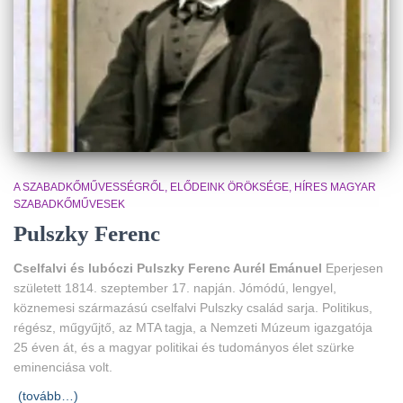
A SZABADKŐMŰVESSÉGRŐL
ELŐDEINK ÖRÖKSÉGE
HÍRES MAGYAR
SZABADKŐMŰVESEK
Pulszky Ferenc
Cselfalvi és lubóczi Pulszky Ferenc Aurél Emánuel
Eperjesen
született 1814. szeptember 17. napján. Jómódú, lengyel,
köznemesi származású cselfalvi Pulszky család sarja. Politikus,
régész, műgyűjtő, az MTA tagja, a Nemzeti Múzeum igazgatója
25 éven át, és a magyar politikai és tudományos élet szürke
eminenciása volt.
(tovább…)