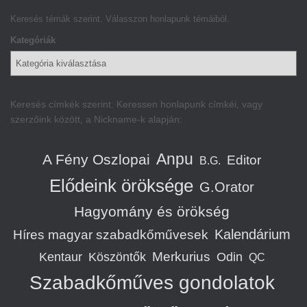
Keresés témák szerint. Válasszon honlapunk témáiból.
Kategóriák
Keresés címkék szerint. Keressen honlapunk címkéi, vagy
szerzőink között, a Nickname-k alapján:
Anpu
A Fény Oszlopai
Editor
B.G.
Elődeink öröksége
G.Orator
Hagyomány és örökség
Kalendárium
Híres magyar szabadkőművesek
Merkurius
Kentaur
Köszöntők
Odin
QC
Szabadkőműves gondolatok