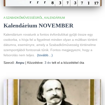
A SZABADKŐMŰVESSÉGRŐL
KALENDÁRIUM
Kalendárium NOVEMBER
Kalendárium rovatunk a fontos évfordulókat gyűjti össze egy
csokorba, s hívja fel a figyelmet minden olyan a múltban történt
dátumra, eseményre, amely a Szabadkőművesség történelme
szempontjából fontosnak tűnik. Fontos megjegyezni, hogy a
felsorolás nem teljes.
(tovább…)
Szerző:
Anpu
| Közzétéve:
3 év
telt el a közzététel óta