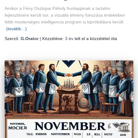
Amikor a Fény Oszlopai Páholy honlapjának a tartalmi
fejlesztésére került sor, a vizuális élmény fokozása érdekében
több mesterséges intelligencia program is kipróbálásra került.
(tovább…)
Szerző:
G.Orator
| Közzétéve:
3 év
telt el a közzététel óta