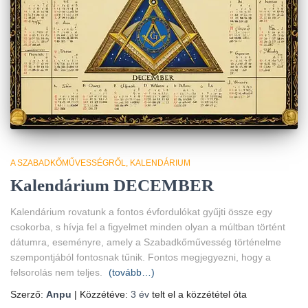
A SZABADKŐMŰVESSÉGRŐL
KALENDÁRIUM
Kalendárium DECEMBER
Kalendárium rovatunk a fontos évfordulókat gyűjti össze egy
csokorba, s hívja fel a figyelmet minden olyan a múltban történt
dátumra, eseményre, amely a Szabadkőművesség történelme
szempontjából fontosnak tűnik. Fontos megjegyezni, hogy a
felsorolás nem teljes.
(tovább…)
Szerző:
Anpu
| Közzétéve:
3 év
telt el a közzététel óta