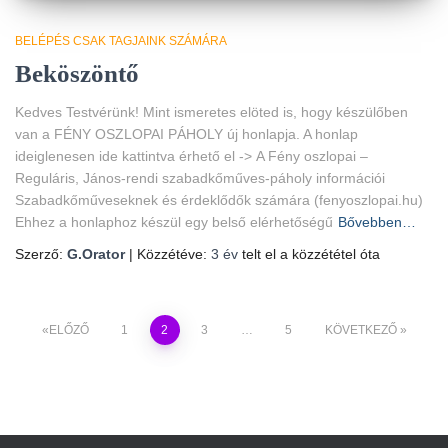
BELÉPÉS CSAK TAGJAINK SZÁMÁRA
Beköszöntő
Kedves Testvérünk! Mint ismeretes elöted is, hogy készülőben
van a FÉNY OSZLOPAI PÁHOLY új honlapja. A honlap
ideiglenesen ide kattintva érhető el -> A Fény oszlopai –
Reguláris, János-rendi szabadkőműves-páholy információi
Szabadkőműveseknek és érdeklődők számára (fenyoszlopai.hu)
Ehhez a honlaphoz készül egy belső elérhetőségű
Bővebben…
Szerző:
G.Orator
| Közzétéve:
3 év
telt el a közzététel óta
Bejegyzések
ELŐZŐ
1
2
3
…
5
KÖVETKEZŐ
lapozása