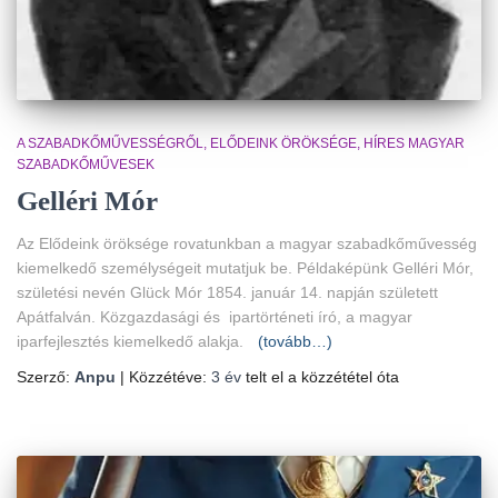
A SZABADKŐMŰVESSÉGRŐL
ELŐDEINK ÖRÖKSÉGE
HÍRES MAGYAR
SZABADKŐMŰVESEK
Gelléri Mór
Az Elődeink öröksége rovatunkban a magyar szabadkőművesség
kiemelkedő személységeit mutatjuk be. Példaképünk
Gelléri Mór,
születési nevén Glück Mór 1854. január 14. napján született
Apátfalván. Közgazdasági és ipartörténeti író, a magyar
iparfejlesztés kiemelkedő alakja.
(tovább…)
Szerző:
Anpu
| Közzétéve:
3 év
telt el a közzététel óta