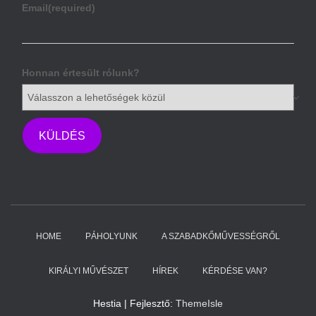
Email
(required)
Honnan értesült rólunk?
KÜLDÉS
HOME
PÁHOLYUNK
A SZABADKŐMŰVESSÉGRŐL
KIRÁLYI MŰVÉSZET
HÍREK
KÉRDÉSE VAN?
Hestia | Fejlesztő:
ThemeIsle