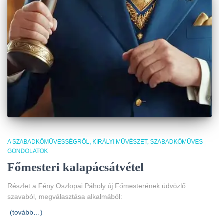
A SZABADKŐMŰVESSÉGRŐL
KIRÁLYI MŰVÉSZET
SZABADKŐMŰVES
GONDOLATOK
Főmesteri kalapácsátvétel
Részlet a Fény Oszlopai Páholy új Főmesterének üdvözlő
szavaból, megválasztása alkalmából:
(tovább…)