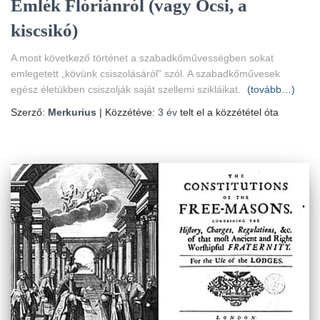
Emlék Flóriánról (vagy Öcsi, a
kiscsikó)
A most következő történet a szabadkőművességben sokat
emlegetett „kövünk csiszolásáról” szól. A szabadkőművesek
egész életükben csiszolják saját szellemi szikláikat.
(tovább…)
Szerző:
Merkurius
| Közzétéve:
3 év
telt el a közzététel óta