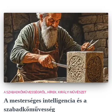
A SZABADKŐMŰVESSÉGRŐL
HÍREK
KIRÁLYI MŰVÉSZET
A mesterséges intelligencia és a
szabadkőművesség