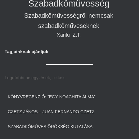
Szabadkőművesség
Szabadkőművességről nemcsak
szabadkőműveseknek
Xantu
Z.T.
Tagjainknak ajánljuk
Legutóbbi bejegyzések, cikkek
KÖNYVRECENZIÓ: “EGY NOACHITA ÁLMA”
CZETZ JÁNOS – JUAN FERNANDO CZETZ
SZABADKŐMŰVES ÖRÖKSÉG KUTATÁSA