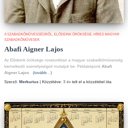
A SZABADKŐMŰVESSÉGRŐL
ELŐDEINK ÖRÖKSÉGE
HÍRES MAGYAR
SZABADKŐMŰVESEK
Abafi Aigner Lajos
Az Elődeink öröksége rovatunkban a magyar szabadkőművesség
kiemelkedő személyiségeit mutatjuk be. Példaképünk
Abafi
Aigner Lajos
.
(tovább…)
Szerző:
Merkurius
| Közzétéve:
3 év
telt el a közzététel óta