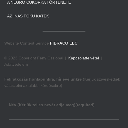
A NEGRO CUKORKA TÖRTÉNETE
AZ INAS FOKÚ KÁTÉK
Website Content Service
FIBRACO LLC
© 2023 Copyright Fény Oszlopai |
Kapcsolatfelvétel
|
Adatvédelem
Feliratkozás honlapunkra, hírlevelünkre
(Kérjük szíveskedjék
válaszolni az alábbi kérdésekre)
Név (Kérjük teljes nevét adja meg)
(required)