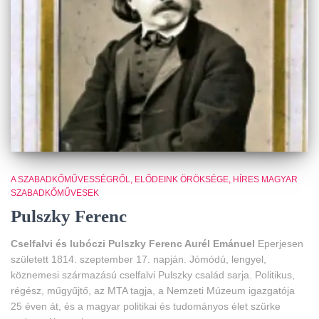
A SZABADKŐMŰVESSÉGRŐL
ELŐDEINK ÖRÖKSÉGE
HÍRES MAGYAR
SZABADKŐMŰVESEK
Pulszky Ferenc
Cselfalvi és lubóczi Pulszky Ferenc Aurél Emánuel
Eperjesen
született 1814. szeptember 17. napján. Jómódú, lengyel,
köznemesi származású cselfalvi Pulszky család sarja. Politikus,
régész, műgyűjtő, az MTA tagja, a Nemzeti Múzeum igazgatója
25 éven át, és a magyar politikai és tudományos élet szürke