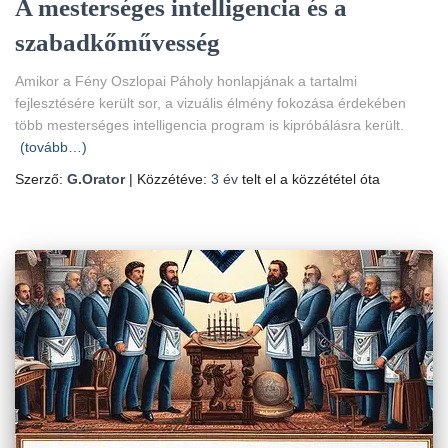
A mesterséges intelligencia és a
szabadkőművesség
Amikor a Fény Oszlopai Páholy honlapjának a tartalmi
fejlesztésére került sor, a vizuális élmény fokozása érdekében
több mesterséges intelligencia program is kipróbálásra került.
(tovább…)
Szerző:
G.Orator
| Közzétéve:
3 év
telt el a közzététel óta