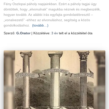
Fény Oszlopai páholy napjainkban. Ezért a páholy tagjai úgy
döntöttek, hogy „elvonulnak” magukba néznek és megbeszélik,
hogyan tovább. Az alábbi írás egyfajta gondolatébresztő –
„vonalvezető” -ehhez az elvonuláshoz, segítség a közös
gondolkodáshoz.
(tovább…)
Szerző:
G.Orator
| Közzétéve:
3 év
telt el a közzététel óta