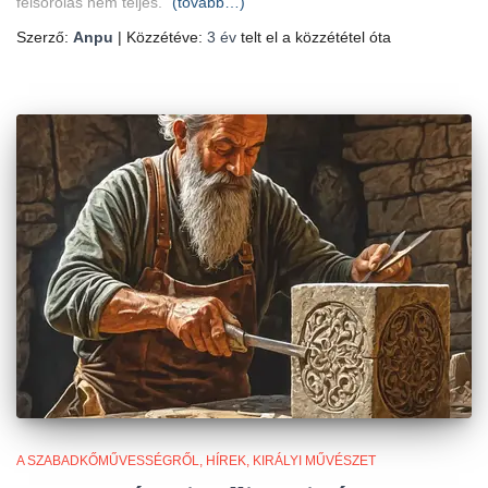
felsorolás nem teljes.
(tovább…)
Szerző:
Anpu
| Közzétéve:
3 év
telt el a közzététel óta
A SZABADKŐMŰVESSÉGRŐL
HÍREK
KIRÁLYI MŰVÉSZET