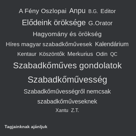
Anpu
A Fény Oszlopai
Editor
B.G.
Elődeink öröksége
G.Orator
Hagyomány és örökség
Kalendárium
Híres magyar szabadkőművesek
Merkurius
Kentaur
Köszöntők
Odin
QC
Szabadkőműves gondolatok
Szabadkőművesség
Szabadkőművességről nemcsak
szabadkőműveseknek
Xantu
Z.T.
Tagjainknak ajánljuk