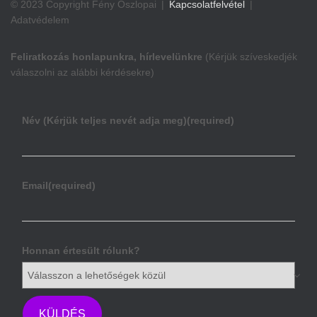
© 2023 Copyright Fény Oszlopai |
Kapcsolatfelvétel
|
Adatvédelem
Feliratkozás honlapunkra, hírlevelünkre
(Kérjük szíveskedjék
válaszolni az alábbi kérdésekre)
Név (Kérjük teljes nevét adja meg)
(required)
Email
(required)
Honnan értesült rólunk?
KÜLDÉS