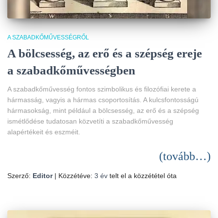
A SZABADKŐMŰVESSÉGRŐL
A bölcsesség, az erő és a szépség ereje
a szabadkőművességben
A szabadkőművesség fontos szimbolikus és filozófiai kerete a
hármasság, vagyis a hármas csoportosítás. A kulcsfontosságú
hármasokság, mint például a bölcsesség, az erő és a szépség
ismétlődése tudatosan közvetíti a szabadkőművesség
alapértékeit és eszméit.
(tovább…)
Szerző:
Editor
| Közzétéve:
3 év
telt el a közzététel óta