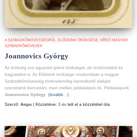
A SZABADKŐMŰVESSÉGRŐL
ELŐDEINK ÖRÖKSÉGE
HÍRES MAGYAR
SZABADKŐMŰVESEK
Joannovics György
Az örökség szó egyaránt jelent örökséget, de örökösödést és
hagyatékot is. Az Elődeink öröksége rovatunkban a magyar
Szabadkőművesség történelemileg kiemelkedő alakjait
szeretnénk bemutatni, mert méltán példaképek ők. Példaképünk
Joannovics György
(tovább…)
Szerző:
Anpu
| Közzétéve:
3 év
telt el a közzététel óta