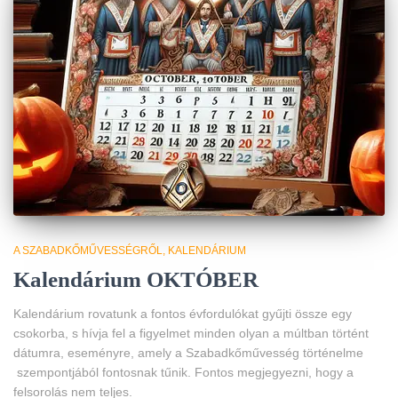
A SZABADKŐMŰVESSÉGRŐL
KALENDÁRIUM
Kalendárium OKTÓBER
Kalendárium rovatunk a fontos évfordulókat gyűjti össze egy
csokorba, s hívja fel a figyelmet minden olyan a múltban történt
dátumra, eseményre, amely a Szabadkőművesség történelme
szempontjából fontosnak tűnik. Fontos megjegyezni, hogy a
felsorolás nem teljes.