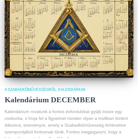
A SZABADKŐMŰVESSÉGRŐL
KALENDÁRIUM
Kalendárium DECEMBER
Kalendárium rovatunk a fontos évfordulókat gyűjti össze egy
csokorba, s hívja fel a figyelmet minden olyan a múltban történt
dátumra, eseményre, amely a Szabadkőművesség történelme
szempontjából fontosnak tűnik. Fontos megjegyezni, hogy a