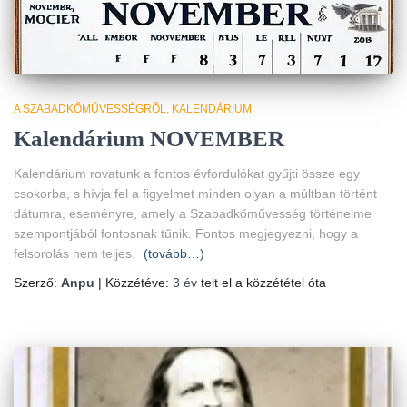
A SZABADKŐMŰVESSÉGRŐL
KALENDÁRIUM
Kalendárium NOVEMBER
Kalendárium rovatunk a fontos évfordulókat gyűjti össze egy
csokorba, s hívja fel a figyelmet minden olyan a múltban történt
dátumra, eseményre, amely a Szabadkőművesség történelme
szempontjából fontosnak tűnik. Fontos megjegyezni, hogy a
felsorolás nem teljes.
(tovább…)
Szerző:
Anpu
| Közzétéve:
3 év
telt el a közzététel óta