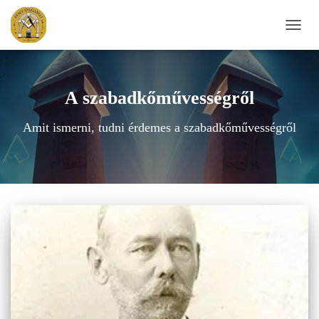
NAVIG
BE-/K
A szabadkőművességről
Amit ismerni, tudni érdemes a szabadkőművességről