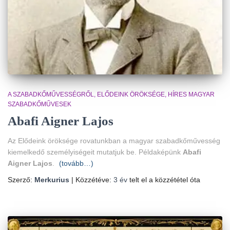
A SZABADKŐMŰVESSÉGRŐL
ELŐDEINK ÖRÖKSÉGE
HÍRES MAGYAR
SZABADKŐMŰVESEK
Abafi Aigner Lajos
Az Elődeink öröksége rovatunkban a magyar szabadkőművesség
kiemelkedő személyiségeit mutatjuk be. Példaképünk
Abafi
Aigner Lajos
.
(tovább…)
Szerző:
Merkurius
| Közzétéve:
3 év
telt el a közzététel óta