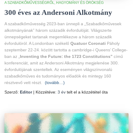
A SZABADKŐMŰVESSÉGRŐL
HAGYOMÁNY ÉS ÖRÖKSÉG
300 éves az Andersoni Alkotmány
A szabadkőművesség 2023-ban ünnepli a „Szabadkőművesek
alkotmányának” három századik évfordulóját. Világszerte
ünnepségeket tartanak megemlékezve a három századik
évfordulóról. A Londonban székelő
Quatuor Coronati
Páholy
szeptember 22-24. között tartotta a cambridge-i Queens’ College-
ban az „
Inventing the Future: the 1723 Constitutions”
című
konferenciát, amit az Andersoni Alkotmány megjelenése 300.
évfordulójának szenteltek. Az eseményen világszínvonalú
szabadkőműves és tudományos előadók és mintegy 160
résztvevő vett részt.
(tovább…)
Szerző:
Editor
| Közzétéve:
3 év
telt el a közzététel óta