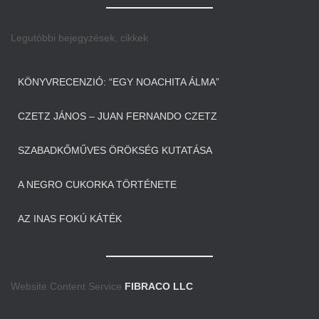
Legutóbbi bejegyzések, cikkek
KÖNYVRECENZIÓ: “EGY NOACHITA ÁLMA”
CZETZ JÁNOS – JUAN FERNANDO CZETZ
SZABADKŐMŰVES ÖRÖKSÉG KUTATÁSA
A NEGRO CUKORKA TÖRTÉNETE
AZ INAS FOKÚ KÁTÉK
Website Content Service
FIBRACO LLC