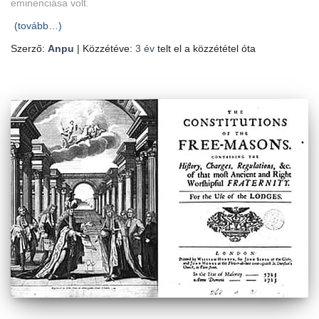
eminenciása volt.
(tovább…)
Szerző:
Anpu
| Közzétéve:
3 év
telt el a közzététel óta